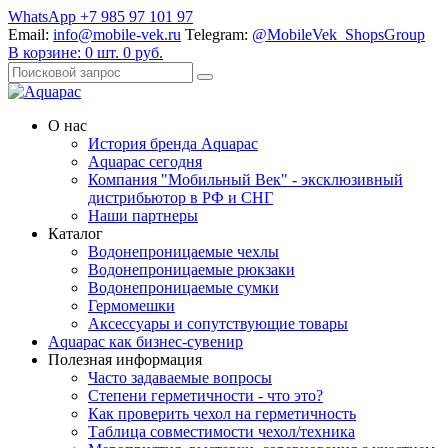
WhatsApp +7 985 97 101 97
Email:
info@mobile-vek.ru
Telegram:
@MobileVek_ShopsGroup
В корзине:
0
шт.
0
руб.
О нас
История бренда Aquapac
Aquapac cегодня
Компания "Мобильный Век" - эксклюзивный
дистрибьютор в РФ и СНГ
Наши партнеры
Каталог
Водонепроницаемые чехлы
Водонепроницаемые рюкзаки
Водонепроницаемые сумки
Гермомешки
Аксессуары и сопутствующие товары
Aquapac как бизнес-сувенир
Полезная информация
Часто задаваемые вопросы
Степени герметичности - что это?
Как проверить чехол на герметичность
Таблица совместимости чехол/техника