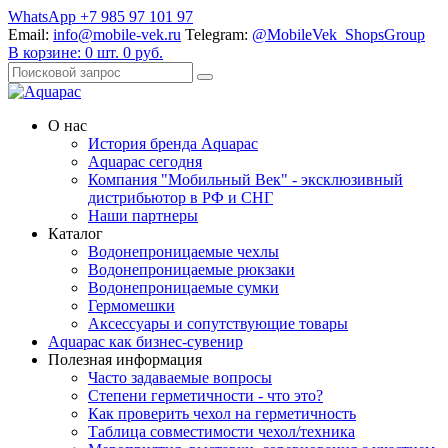
WhatsApp +7 985 97 101 97
Email:
info@mobile-vek.ru
Telegram:
@MobileVek_ShopsGroup
В корзине:
0
шт.
0
руб.
О нас
История бренда Aquapac
Aquapac cегодня
Компания "Мобильный Век" - эксклюзивный
дистрибьютор в РФ и СНГ
Наши партнеры
Каталог
Водонепроницаемые чехлы
Водонепроницаемые рюкзаки
Водонепроницаемые сумки
Гермомешки
Аксессуары и сопутствующие товары
Aquapac как бизнес-сувенир
Полезная информация
Часто задаваемые вопросы
Степени герметичности - что это?
Как проверить чехол на герметичность
Таблица совместимости чехол/техника