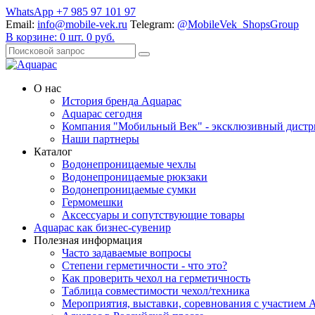
WhatsApp +7 985 97 101 97
Email:
info@mobile-vek.ru
Telegram:
@MobileVek_ShopsGroup
В корзине:
0
шт.
0
руб.
О нас
История бренда Aquapac
Aquapac cегодня
Компания "Мобильный Век" - эксклюзивный дистр
Наши партнеры
Каталог
Водонепроницаемые чехлы
Водонепроницаемые рюкзаки
Водонепроницаемые сумки
Гермомешки
Аксессуары и сопутствующие товары
Aquapac как бизнес-сувенир
Полезная информация
Часто задаваемые вопросы
Степени герметичности - что это?
Как проверить чехол на герметичность
Таблица совместимости чехол/техника
Мероприятия, выставки, соревнования с участием 