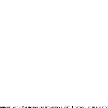
рными, если Вы положите что-либо в них. Поэтому, если мы про