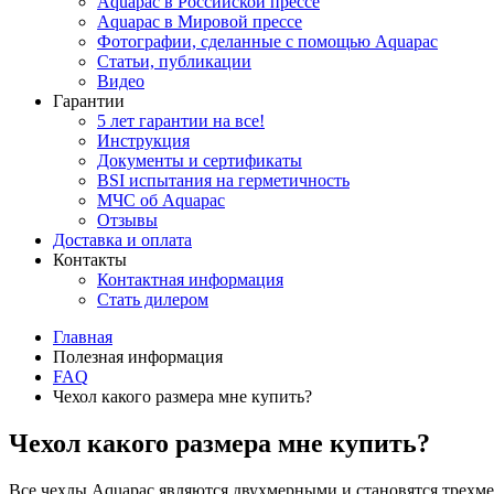
Aquapac в Российской прессе
Aquapac в Мировой прессе
Фотографии, сделанные с помощью Aquapac
Статьи, публикации
Видео
Гарантии
5 лет гарантии на все!
Инструкция
Документы и сертификаты
BSI испытания на герметичность
МЧС об Aquapac
Отзывы
Доставка и оплата
Контакты
Контактная информация
Стать дилером
Главная
Полезная информация
FAQ
Чехол какого размера мне купить?
Чехол какого размера мне купить?
Все чехлы Aquapac являются двухмерными и становятся трехме