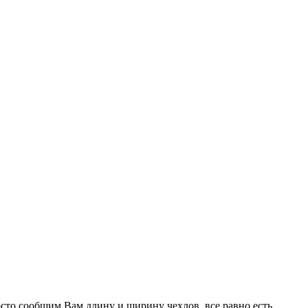
сто сообщим Вам длину и ширину чехлов, все равно есть