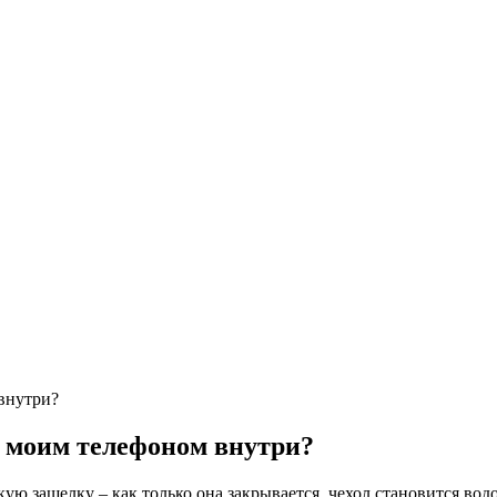
 внутри?
с моим телефоном внутри?
скую защелку – как только она закрывается, чехол становится 