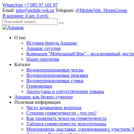
WhatsApp +7 985 97 101 97
Email:
info@mobile-vek.ru
Telegram:
@MobileVek_ShopsGroup
В корзине:
0
шт.
0
руб.
О нас
История бренда Aquapac
Aquapac cегодня
Компания "Мобильный Век" - эксклюзивный дистр
Наши партнеры
Каталог
Водонепроницаемые чехлы
Водонепроницаемые рюкзаки
Водонепроницаемые сумки
Гермомешки
Аксессуары и сопутствующие товары
Aquapac как бизнес-сувенир
Полезная информация
Часто задаваемые вопросы
Степени герметичности - что это?
Как проверить чехол на герметичность
Таблица совместимости чехол/техника
Мероприятия, выставки, соревнования с участием 