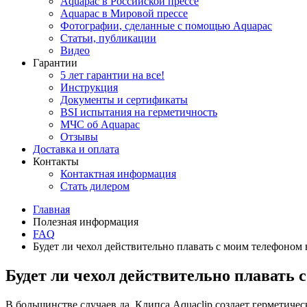
Aquapac в Российской прессе
Aquapac в Мировой прессе
Фотографии, сделанные с помощью Aquapac
Статьи, публикации
Видео
Гарантии
5 лет гарантии на все!
Инструкция
Документы и сертификаты
BSI испытания на герметичность
МЧС об Aquapac
Отзывы
Доставка и оплата
Контакты
Контактная информация
Стать дилером
Главная
Полезная информация
FAQ
Будет ли чехол действительно плавать с моим телефоном
Будет ли чехол действительно плавать 
В большинстве случаев да. Клипса Aquaclip создает герметиче