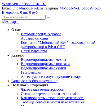
WhatsApp +7 985 97 101 97
Email:
info@mobile-vek.ru
Telegram:
@MobileVek_ShopsGroup
В корзине:
0
шт.
0
руб.
О нас
История бренда Aquapac
Aquapac cегодня
Компания "Мобильный Век" - эксклюзивный
дистрибьютор в РФ и СНГ
Наши партнеры
Каталог
Водонепроницаемые чехлы
Водонепроницаемые рюкзаки
Водонепроницаемые сумки
Гермомешки
Аксессуары и сопутствующие товары
Aquapac как бизнес-сувенир
Полезная информация
Часто задаваемые вопросы
Степени герметичности - что это?
Как проверить чехол на герметичность
Таблица совместимости чехол/техника