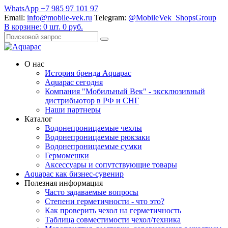
WhatsApp +7 985 97 101 97
Email:
info@mobile-vek.ru
Telegram:
@MobileVek_ShopsGroup
В корзине:
0
шт.
0
руб.
О нас
История бренда Aquapac
Aquapac cегодня
Компания "Мобильный Век" - эксклюзивный
дистрибьютор в РФ и СНГ
Наши партнеры
Каталог
Водонепроницаемые чехлы
Водонепроницаемые рюкзаки
Водонепроницаемые сумки
Гермомешки
Аксессуары и сопутствующие товары
Aquapac как бизнес-сувенир
Полезная информация
Часто задаваемые вопросы
Степени герметичности - что это?
Как проверить чехол на герметичность
Таблица совместимости чехол/техника