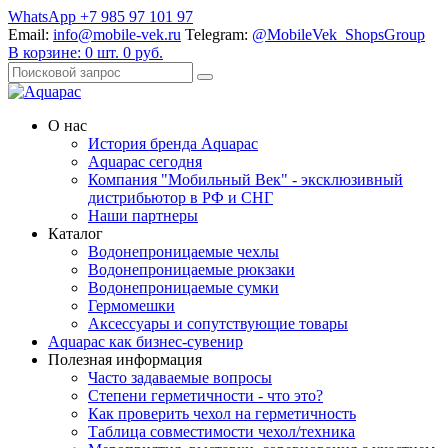
WhatsApp +7 985 97 101 97
Email:
info@mobile-vek.ru
Telegram:
@MobileVek_ShopsGroup
В корзине:
0
шт.
0
руб.
О нас
История бренда Aquapac
Aquapac cегодня
Компания "Мобильный Век" - эксклюзивный
дистрибьютор в РФ и СНГ
Наши партнеры
Каталог
Водонепроницаемые чехлы
Водонепроницаемые рюкзаки
Водонепроницаемые сумки
Гермомешки
Аксессуары и сопутствующие товары
Aquapac как бизнес-сувенир
Полезная информация
Часто задаваемые вопросы
Степени герметичности - что это?
Как проверить чехол на герметичность
Таблица совместимости чехол/техника