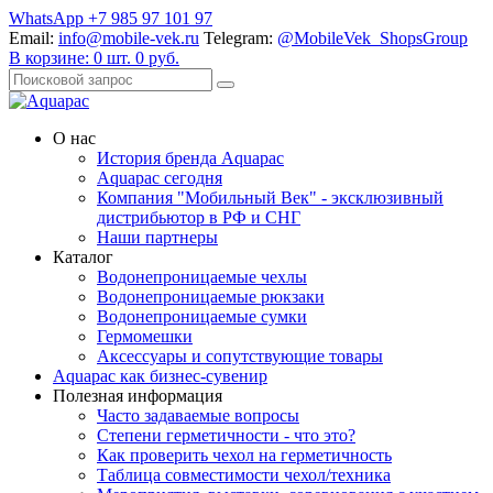
WhatsApp +7 985 97 101 97
Email:
info@mobile-vek.ru
Telegram:
@MobileVek_ShopsGroup
В корзине:
0
шт.
0
руб.
О нас
История бренда Aquapac
Aquapac cегодня
Компания "Мобильный Век" - эксклюзивный
дистрибьютор в РФ и СНГ
Наши партнеры
Каталог
Водонепроницаемые чехлы
Водонепроницаемые рюкзаки
Водонепроницаемые сумки
Гермомешки
Аксессуары и сопутствующие товары
Aquapac как бизнес-сувенир
Полезная информация
Часто задаваемые вопросы
Степени герметичности - что это?
Как проверить чехол на герметичность
Таблица совместимости чехол/техника