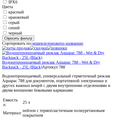
IPX6
Цвета
красный
оранжевый
серый
синий
черный
Сбросить фильтр
Сортировать по:
дешевле
дороже
по названию
Водонепроницаемый рюкзак Aquapac 788 - Wet & Dry
Backpack - 25L (Black)
Артикул 788
Водонепроницаемый, универсальный герметичный рюкзак
Aquapac 788 для документов, портативной электроники и
других важных вещей с двумя внутренними отделениями и
двумя внешними боковыми карманами
Емкость
25 л
л:
нейлон с термопластичным полиуретановым
Материал:
покрытием