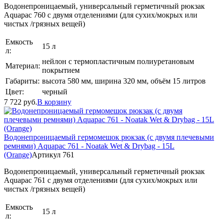
Водонепроницаемый, универсальный герметичный рюкзак
Aquapac 760 с двумя отделениями (для сухих/мокрых или
чистых /грязных вещей)
Емкость
15 л
л:
нейлон с термопластичным полиуретановым
Материал:
покрытием
Габариты:
высота 580 мм, ширина 320 мм, объём 15 литров
Цвет:
черный
7 722
руб.
В корзину
Водонепроницаемый гермомешок рюкзак (с двумя плечевыми
ремнями) Aquapac 761 - Noatak Wet & Drybag - 15L
(Orange)
Артикул 761
Водонепроницаемый, универсальный герметичный рюкзак
Aquapac 761 с двумя отделениями (для сухих/мокрых или
чистых /грязных вещей)
Емкость
15 л
л: