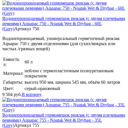
Водонепроницаемый гермомешок рюкзак (с двумя плечевыми
ремнями) Aquapac 750 - Noatak Wet & Drybag - 60L
(Grey)
Артикул 750
Водонепроницаемый, универсальный герметичный рюкзак
Aquapac 750 с двумя отделениями (для сухих/мокрых или
чистых /грязных вещей)
Емкость
60 л
л:
нейлон с термопластичным полиуретановым
Материал:
покрытием
Габариты:
высота 950 мм, ширина 545 мм, объём 60 литров
Цвет:
серый-оранжевый
9 504
руб.
В корзину
Водонепроницаемый гермомешок рюкзак (с двумя плечевыми
ремнями) Aquapac 755 - Noatak Wet & Drybag - 35L
(Grey)
Артикул 755