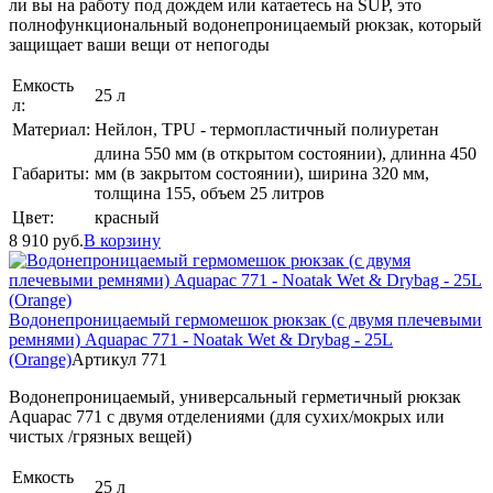
ли вы на работу под дождем или катаетесь на SUP, это
полнофункциональный водонепроницаемый рюкзак, который
защищает ваши вещи от непогоды
Емкость
25 л
л:
Материал:
Нейлон, TPU - термопластичный полиуретан
длина 550 мм (в открытом состоянии), длинна 450
Габариты:
мм (в закрытом состоянии), ширина 320 мм,
толщина 155, объем 25 литров
Цвет:
красный
8 910
руб.
В корзину
Водонепроницаемый гермомешок рюкзак (с двумя плечевыми
ремнями) Aquapac 771 - Noatak Wet & Drybag - 25L
(Orange)
Артикул 771
Водонепроницаемый, универсальный герметичный рюкзак
Aquapac 771 с двумя отделениями (для сухих/мокрых или
чистых /грязных вещей)
Емкость
25 л