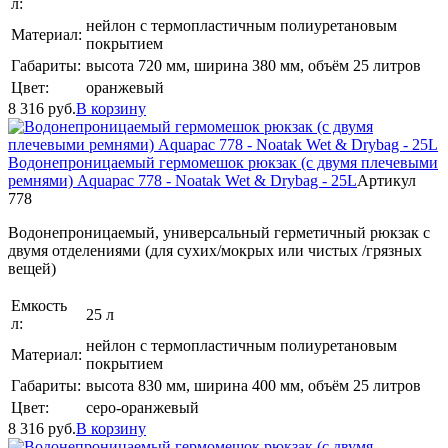
л:
нейлон с термопластичным полиуретановым
Материал:
покрытием
Габариты:
высота 720 мм, ширина 380 мм, объём 25 литров
Цвет:
оранжевый
8 316
руб.
В корзину
Водонепроницаемый гермомешок рюкзак (с двумя плечевыми
ремнями) Aquapac 778 - Noatak Wet & Drybag - 25L
Артикул
778
Водонепроницаемый, универсальный герметичный рюкзак с
двумя отделениями (для сухих/мокрых или чистых /грязных
вещей)
Емкость
25 л
л:
нейлон с термопластичным полиуретановым
Материал:
покрытием
Габариты:
высота 830 мм, ширина 400 мм, объём 25 литров
Цвет:
серо-оранжевый
8 316
руб.
В корзину