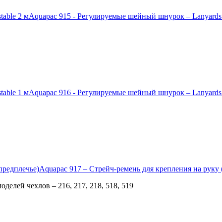
Aquapac 915 - Регулируемые шейный шнурок – Lanyards a
Aquapac 916 - Регулируемые шейный шнурок – Lanyards a
Aquapac 917 – Стрейч-ремень для крепления на руку 
делей чехлов – 216, 217, 218, 518, 519