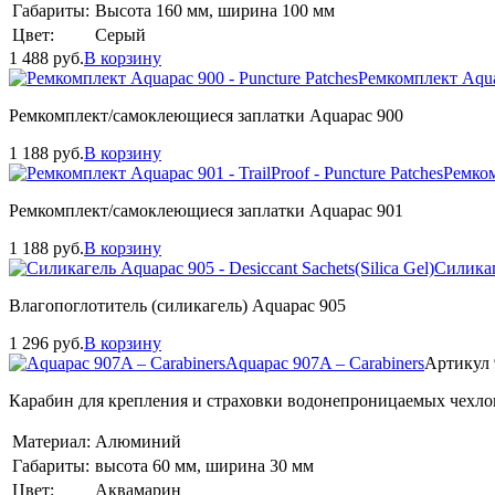
Габариты:
Высота 160 мм, ширина 100 мм
Цвет:
Серый
1 488
руб.
В корзину
Ремкомплект Aquap
Ремкомплект/самоклеющиеся заплатки Aquapac 900
1 188
руб.
В корзину
Ремком
Ремкомплект/самоклеющиеся заплатки Aquapac 901
1 188
руб.
В корзину
Силикаге
Влагопоглотитель (силикагель) Aquapac 905
1 296
руб.
В корзину
Aquapac 907A – Carabiners
Артикул
Карабин для крепления и страховки водонепроницаемых чехло
Материал:
Алюминий
Габариты:
высота 60 мм, ширина 30 мм
Цвет:
Аквамарин