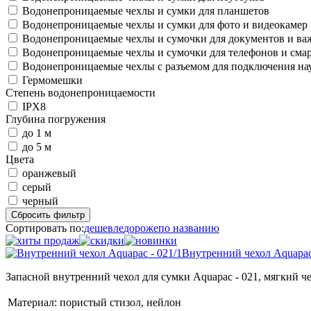
Водонепроницаемые чехлы и сумки для планшетов
Водонепроницаемые чехлы и сумки для фото и видеокамер
Водонепроницаемые чехлы и сумочки для документов и в
Водонепроницаемые чехлы и сумочки для телефонов и сма
Водонепроницаемые чехлы с разъемом для подключения н
Гермомешки
Степень водонепроницаемости
IPX8
Глубина погружения
до 1 м
до 5 м
Цвета
оранжевый
серый
черный
Сбросить фильтр
Сортировать по:
дешевле
дороже
по названию
Внутренний чехол Aquapac 
Запасной внутренний чехол для сумки Aquapac - 021, мягкий ч
Материал:
пористый стизол, нейлон