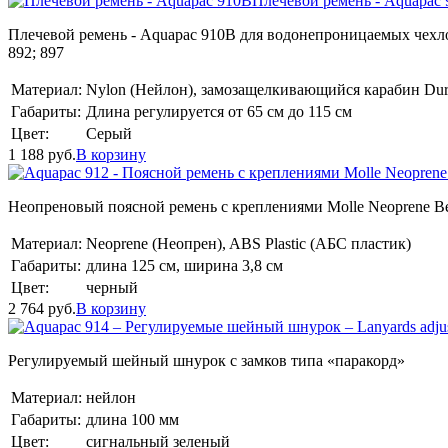
Плечевой ремень - Aquapac
Плечевой ремень - Aquapac 910B для водонепроницаемых чехлов Aqua
892; 897
Материал:
Nylon (Нейлон), замозащелкивающийся карабин Dur
Габариты:
Длина регулируется от 65 см до 115 см
Цвет:
Серый
1 188
руб.
В корзину
Неопреновый поясной ремень с креплениями Molle Neoprene Be
Материал:
Neoprene (Неопрен), ABS Plastic (АБС пластик)
Габариты:
длина 125 см, ширина 3,8 см
Цвет:
черный
2 764
руб.
В корзину
Регулируемый шейный шнурок с замков типа «паракорд»
Материал:
нейлон
Габариты:
длина 100 мм
Цвет:
сигнальный зеленый