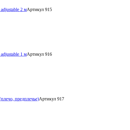
djustable 2 м
Артикул 915
djustable 1 м
Артикул 916
(плечо, предплечье)
Артикул 917