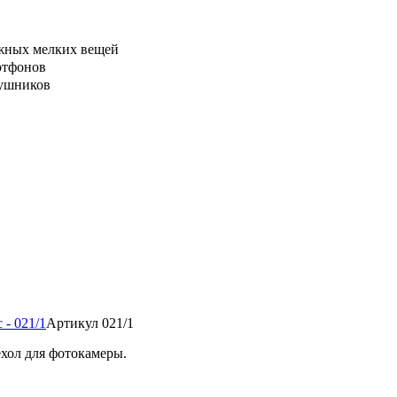
ажных мелких вещей
ртфонов
аушников
- 021/1
Артикул 021/1
ехол для фотокамеры.