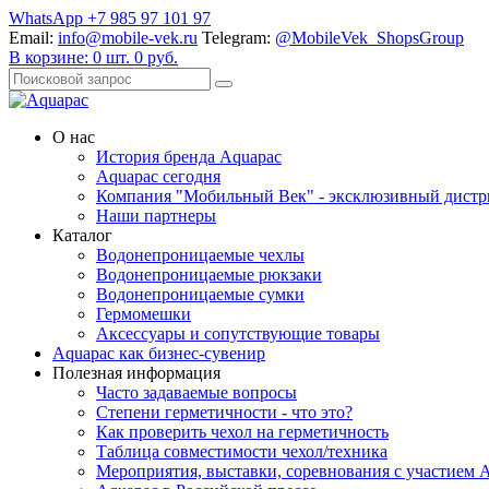
WhatsApp +7 985 97 101 97
Email:
info@mobile-vek.ru
Telegram:
@MobileVek_ShopsGroup
В корзине:
0
шт.
0
руб.
О нас
История бренда Aquapac
Aquapac cегодня
Компания "Мобильный Век" - эксклюзивный дистр
Наши партнеры
Каталог
Водонепроницаемые чехлы
Водонепроницаемые рюкзаки
Водонепроницаемые сумки
Гермомешки
Аксессуары и сопутствующие товары
Aquapac как бизнес-сувенир
Полезная информация
Часто задаваемые вопросы
Степени герметичности - что это?
Как проверить чехол на герметичность
Таблица совместимости чехол/техника
Мероприятия, выставки, соревнования с участием 