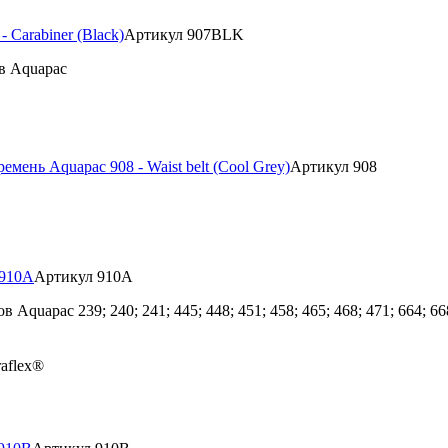
 Carabiner (Black)
Артикул 907BLK
в Aquapac
емень Aquapac 908 - Waist belt (Cool Grey)
Артикул 908
 910A
Артикул 910A
pac 239; 240; 241; 445; 448; 451; 458; 465; 468; 471; 664; 668; 6
aflex®