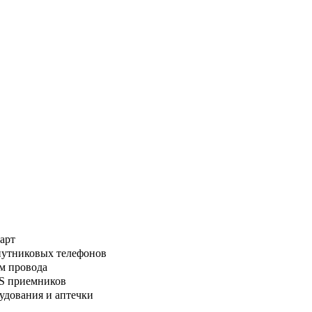
арт
путниковых телефонов
м провода
PS приемников
удования и аптечки