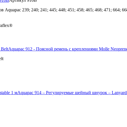
 910B
Артикул 910B
pac 239; 240; 241; 445; 448; 451; 458; 465; 468; 471; 664; 668; 6
aflex®
Aquapac 912 - Поясной ремень с креплениями Molle Neoprene
lt
Aquapac 914 – Регулируемые шейный шнурок – Lanyards 