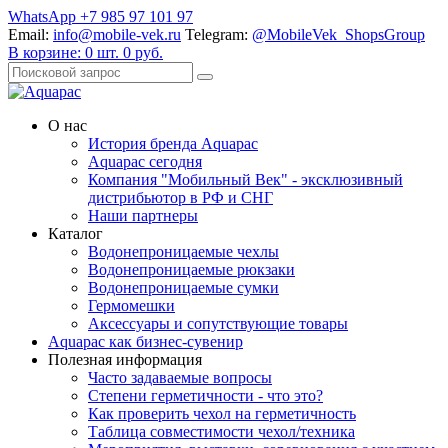
WhatsApp +7 985 97 101 97
Email:
info@mobile-vek.ru
Telegram:
@MobileVek_ShopsGroup
В корзине:
0
шт.
0
руб.
О нас
История бренда Aquapac
Aquapac cегодня
Компания "Мобильный Век" - эксклюзивный
дистрибьютор в РФ и СНГ
Наши партнеры
Каталог
Водонепроницаемые чехлы
Водонепроницаемые рюкзаки
Водонепроницаемые сумки
Гермомешки
Аксессуары и сопутствующие товары
Aquapac как бизнес-сувенир
Полезная информация
Часто задаваемые вопросы
Степени герметичности - что это?
Как проверить чехол на герметичность
Таблица совместимости чехол/техника