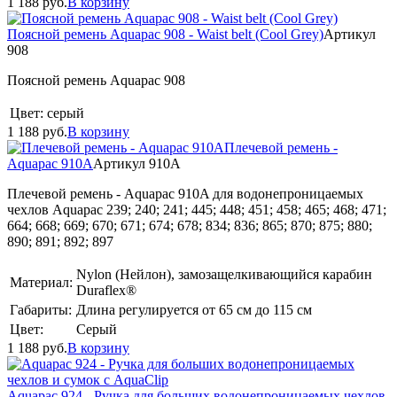
1 188
руб.
В корзину
Поясной ремень Aquapac 908 - Waist belt (Cool Grey)
Артикул
908
Поясной ремень Aquapac 908
Цвет:
серый
1 188
руб.
В корзину
Плечевой ремень -
Aquapac 910A
Артикул 910A
Плечевой ремень - Aquapac 910A для водонепроницаемых
чехлов Aquapac 239; 240; 241; 445; 448; 451; 458; 465; 468; 471;
664; 668; 669; 670; 671; 674; 678; 834; 836; 865; 870; 875; 880;
890; 891; 892; 897
Nylon (Нейлон), замозащелкивающийся карабин
Материал:
Duraflex®
Габариты:
Длина регулируется от 65 см до 115 см
Цвет:
Серый
1 188
руб.
В корзину
Aquapac 924 - Ручка для больших водонепроницаемых чехлов