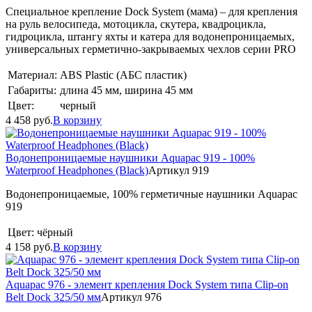
Специальное крепление Dock System (мама) – для крепления
на руль велосипеда, мотоцикла, скутера, квадроцикла,
гидроцикла, штангу яхты и катера для водонепроницаемых,
универсальных герметично-закрываемых чехлов серии PRO
Материал:
ABS Plastic (АБС пластик)
Габариты:
длина 45 мм, ширина 45 мм
Цвет:
черный
4 458
руб.
В корзину
Водонепроницаемые наушники Aquapac 919 - 100%
Waterproof Headphones (Black)
Артикул 919
Водонепроницаемые, 100% герметичные наушники Aquapac
919
Цвет:
чёрный
4 158
руб.
В корзину
Aquapac 976 - элемент крепления Dock System типа Clip-on
Belt Dock 325/50 мм
Артикул 976