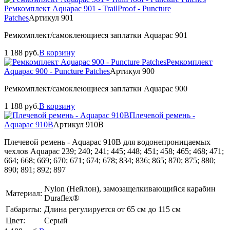
Ремкомплект Aquapac 901 - TrailProof - Puncture
Patches
Артикул 901
Ремкомплект/самоклеющиеся заплатки Aquapac 901
1 188
руб.
В корзину
Ремкомплект
Aquapac 900 - Puncture Patches
Артикул 900
Ремкомплект/самоклеющиеся заплатки Aquapac 900
1 188
руб.
В корзину
Плечевой ремень -
Aquapac 910B
Артикул 910B
Плечевой ремень - Aquapac 910B для водонепроницаемых
чехлов Aquapac 239; 240; 241; 445; 448; 451; 458; 465; 468; 471;
664; 668; 669; 670; 671; 674; 678; 834; 836; 865; 870; 875; 880;
890; 891; 892; 897
Nylon (Нейлон), замозащелкивающийся карабин
Материал:
Duraflex®
Габариты:
Длина регулируется от 65 см до 115 см
Цвет:
Серый