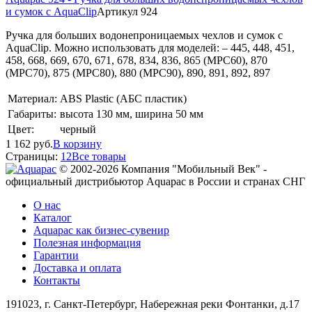
и сумок с AquaClip
Артикул 924
Ручка для больших водонепроницаемых чехлов и сумок с
AquaClip. Можно использовать для моделей: – 445, 448, 451,
458, 668, 669, 670, 671, 678, 834, 836, 865 (MPC60), 870
(MPC70), 875 (MPC80), 880 (MPC90), 890, 891, 892, 897
Материал:
ABS Plastic (АБС пластик)
Габариты:
высота 130 мм, ширина 50 мм
Цвет:
черный
1 162
руб.
В корзину
Страницы:
1
2
Все товары
© 2002-2026 Компания "Мобильный Век" -
официальный дистрибьютор Aquapac в России и странах СНГ
О нас
Каталог
Aquapac как бизнес-сувенир
Полезная информация
Гарантии
Доставка и оплата
Контакты
191023, г. Санкт-Петербург, Набережная реки Фонтанки, д.17