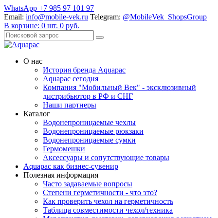
WhatsApp +7 985 97 101 97
Email:
info@mobile-vek.ru
Telegram:
@MobileVek_ShopsGroup
В корзине:
0
шт.
0
руб.
О нас
История бренда Aquapac
Aquapac cегодня
Компания "Мобильный Век" - эксклюзивный
дистрибьютор в РФ и СНГ
Наши партнеры
Каталог
Водонепроницаемые чехлы
Водонепроницаемые рюкзаки
Водонепроницаемые сумки
Гермомешки
Аксессуары и сопутствующие товары
Aquapac как бизнес-сувенир
Полезная информация
Часто задаваемые вопросы
Степени герметичности - что это?
Как проверить чехол на герметичность
Таблица совместимости чехол/техника