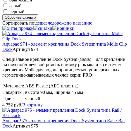
серый
черный
Сбросить фильтр
Сортировать по:
дешевле
дороже
по названию
Aquapac 974 - элемент крепления Dock System типа Molle Clip
Dock
Артикул 974
Специальное крепление Dock System (мама) – для крепление
на поясной/плечевой ремень и лямку рюкзака и к системам
крепления Molle для водонепроницаемых, универсальных
герметично-закрываемых чехлов серии PRO
Материал:
ABS Plastic (АБС пластик)
Габариты:
высота 90 мм, ширина 45 мм
Цвет:
черный
4 752
руб.
В корзину
Aquapac 975 - элемент крепления Dock System типа Rail / Bar
Dock
Артикул 975