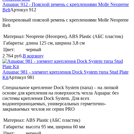
Aquapac 912 - Поясной ремень с креплениями Molle Neoprene
Belt
Артикул 912
Неопреновый поясной ремень с креплениями Molle Neoprene
Belt
Материал:
Neoprene (Неопрен), ABS Plastic (АБС пластик)
Габариты:
длина 125 см, ширина 3,8 см
Цвет:
черный
2 764
руб.
В корзину
Aquapac 981 - элемент крепления Dock System типа Stud Plate
Kit
Артикул 981
Специальное крепление Dock System (папа) – на липкой
основе для крепления на поверхность чехла Aquapac без
системы крепления Dock System. Для всех
водонепроницаемых, универсальных герметично-
закрываемых чехлов не серии PRO
Материал:
ABS Plastic (АБС пластик)
Габариты:
высота 95 мм, ширина 60 мм
Цвет:
черный